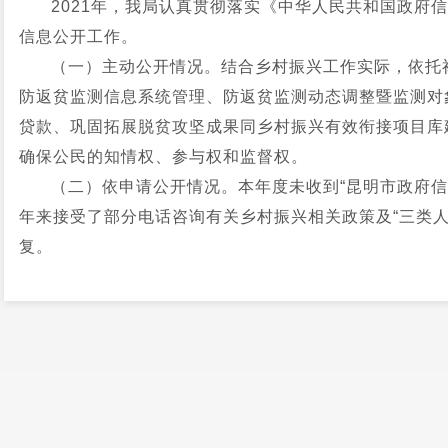
2021年，我局认真贯彻落实《中华人民共和国政府
信息公开工作。
（一）主动公开情况。结合乡村振兴工作实际，依托
防返贫监测信息系统管理、防返贫监测动态调整暨监测对象
贷款、巩固拓展脱贫攻坚成果同乡村振兴有效衔接项目库
确保公民的知情权、参与权和监督权。
（二）依申请公开情况。本年度未收到“昆明市政府信
年来接受了部分电话咨询有关乡村振兴相关政策及“三类人
复。
（三）政府信息管理情况。强化公开信息管理，对拟
主要领导和分管领导审核同意后，依法予以公开，切实做到
生任何泄密和违纪违规事件。
（四）政府信息公开平台建设情况。积极配合县政府
新、发布等进行优化完善，使网站内容丰富、全面真实、
息107条。