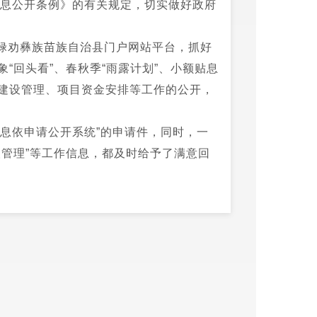
信息公开条例》的有关规定，切实做好政府
禄劝彝族苗族自治县门户网站平台，抓好
“回头看”、春秋季“雨露计划”、小额贴息
建设管理、项目资金安排等工作的公开，
息依申请公开系统”的申请件，同时，一
管理”等工作信息，都及时给予了满意回
公开的政府信息进行严格的保密审查，经
“公开不泄密、泄密不公开”，全年未发
公开办，对门户网站栏目设置和信息更
更新及时，通过门户网站发布各类政务信