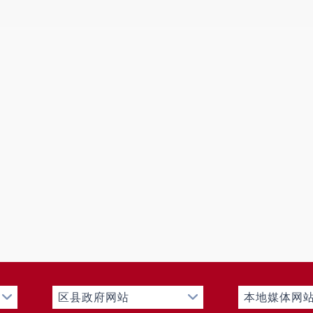
请数量
（一）予以公开
0
0
（二）部分公开
（区分处理的，只计
0
0
这一情形，不计其他
情形）
1. 属
于国家秘
0
0
密
2. 其
他法律行
0
0
政法规禁
止公开
3. 危
区县政府网站
本地媒体网
及“三安
0
0