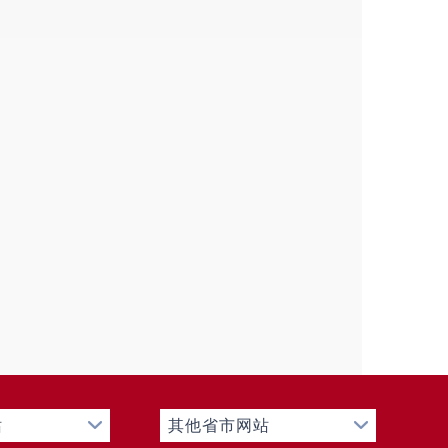
自治县
教育体育局职能职责、信
教育体育局未收到任何形式的依
等情况。
）项
年废止件数
现行有效件数
0
0
0
0
）项
处理决定数量
0
）项
处理决定数量
0
0
站
其他省市网站
）项