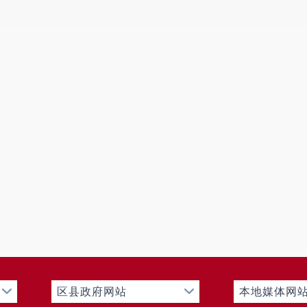
族自治县
政府网站上及时更新
禄劝彝族苗族
息公开指南。
2021
年度
禄劝彝族苗族自治县
申请公开信息的申请、行政复议、行政诉讼
二、主动公开政府信息情况
第二十条第（一
信息内容
本年制发件数
本
规章
0
行政规范性文件
0
第二十条第（五
信息内容
本年
行政许可
第二十条第（六
信息内容
本年
行政处罚
行政强制
区县政府网站
本地媒体网
第二十条第（八