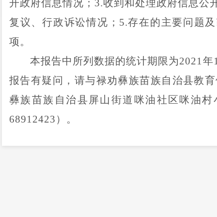
开政府信息情况；
3.
收到和处理政府信息公
复议、行政诉讼情况；
5.
存在的主要问题及
项。
本报告中所列数据的统计期限为
202
1
年
报告有疑问，请与
禄劝彝族苗族自治县
教育
彝族苗族自治县屏山街道咪油社区咪油村
6
8912423
）。
一、总体情况
禄劝彝族苗族自治县
教育体育局紧紧围
对优质教育资源的需求，按照
禄劝彝族苗族
发
禄劝彝族苗族自治县
2021
年政务公开工作
高思想认识，强化组织领导，紧紧围绕
“四