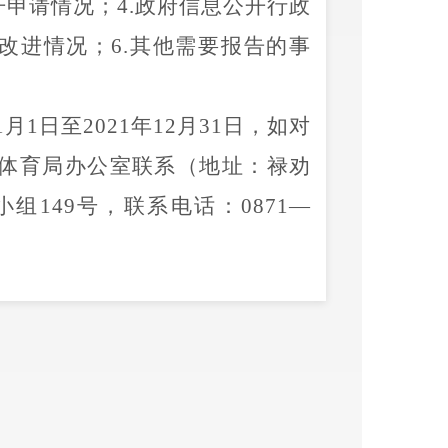
开申请情况；
4.
政府信息公开行政
改进情况；
6.
其他需要报告的事
1
月
1
日至
202
1
年
12
月
31
日，如对
体育局办公室联系（地址：
禄劝
小组
149
号
，联系电话：
0871—
绕党和政府中心工作及人民群众
自治县
人民政府办公室《关于印
要点分工方案的通知》要求，提
个全面”战略布局，积极深入落实