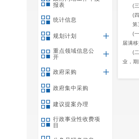
报表
(
(
统计信息
第
(
规划计划
届满移
重点领域信息公
(
开
业，期
(
政府采购
限内运
政府集中采购
(
第
建议提案办理
目生命
设施和
行政事业性收费项
目
据项目
第