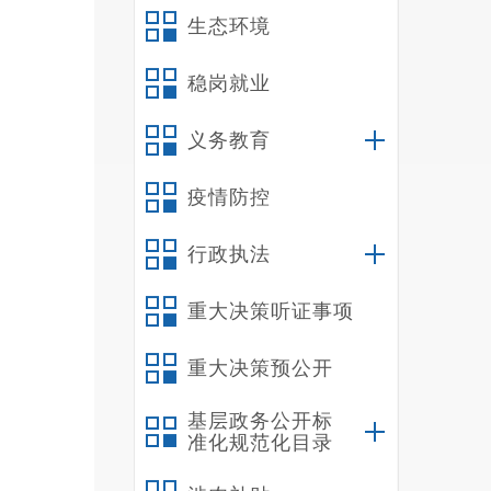
生态环境
(
术指标
稳岗就业
(
(
义务教育
(
(
疫情防控
(
行政执法
(
(
重大决策听证事项
第
估，完
重大决策预公开
部门负
基层政务公开标
第
准化规范化目录
(
模、资