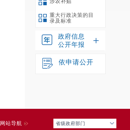
涉农补贴
(
重大行政决策的目
(
录及标准
第
展改革
政府信息
查认为
公开年报
面审查
第
依申请公开
工作，
第
式选择
应当通
第
第
好的法
网站导航
省级政府部门
资方案