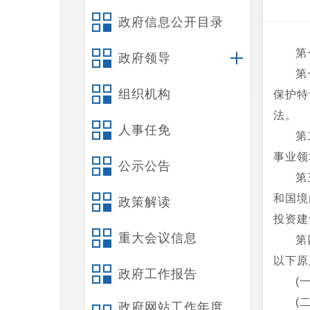
政府信息公开目录
第
政府领导
第
组织机构
保护特
法。
人事任免
第
事业领
公示公告
第
和国境
政策解读
投资建
重大会议信息
第
以下原
政府工作报告
(
(
政府网站工作年度