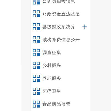
公务员招考信息
安全监
监督管
财政资金直达基层
水利、
县级财政预决算
作。
第
减税降费信息公开
调机制
第
调查征集
第
经济社
乡村振兴
方案。
养老服务
护规划
准和监
医疗卫生
第
(
食品药品监管
(