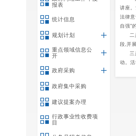
报表
讲座。
法律意
统计信息
自强”
规划计划
二
段,开
重点领域信息公
三
开
动。活
政府采购
本
以更加
政府集中采购
建议提案办理
行政事业性收费项
目