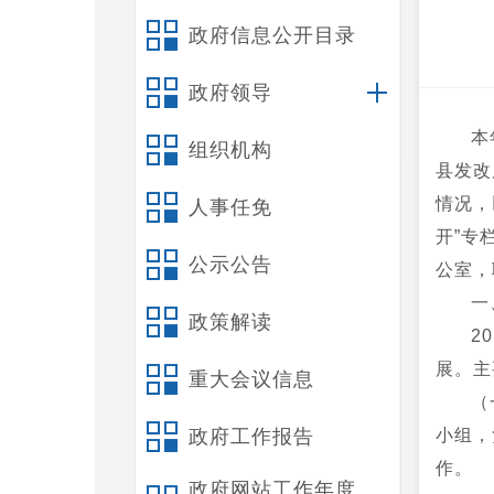
政府信息公开目录
政府领导
本
组织机构
县发改
情况，
人事任免
开”专
公示公告
公室，联
一
政策解读
2
展。主
重大会议信息
（
政府工作报告
小组，
作。
政府网站工作年度