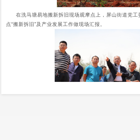
在洗马塘易地搬新拆旧现场观摩点上，屏山街道党工
点“搬新拆旧”及产业发展工作做现场汇报。
屏山街道围绕“因地制宜、宜种则种、宜养则养、种养
繁养殖、经济林果种植入手，实施“1+X”的产业扶持模
收；为充分提高土地利用率，采取以青花椒做围篱套种樱