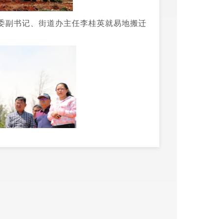
委副书记、街道办主任李桂英就易地搬迁
结合”的思路，在洗马塘易地搬迁点从能
式，户均扶持养殖1头能繁母牛，实现产仔增
桃的方式户均扶持种2亩青花椒2亩樱桃，