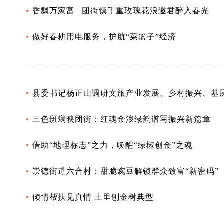
香飘万家富 | 团街镇千重玫瑰花浪邀君醉入春光
做好春耕用电服务，护航“菜篮子”经济
县委书记杨正山调研文旅产业发展、乡村振兴、基
三色斑斓映团街：红魂金浪绿韵谱写振兴新篇章
借助“地理标志”之力，唤醒“绿椒创金”之魂
崇德街道六合村：甜脆豌豆解锁群众致富“新密码”
倾情帮扶见真情 土里刨金树典型