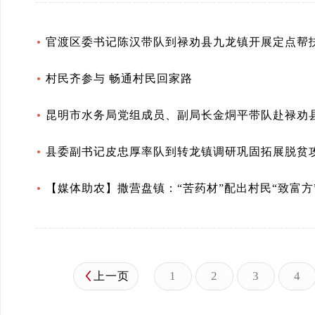
官渡区委书记陈汉带队到禄劝县九龙镇开展定点帮
村民齐参与 畅通村民回家路
昆明市水务局党组成员、副局长金烔平带队赴禄劝
县委副书记皮忠厚率队到转龙镇调研巩固拓展脱贫
【媒体助农】撒营盘镇：“苦药材”配出村民“致富方
1
2
3
4
上一页