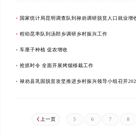
国家统计局昆明调查队到禄劝调研脱贫人口就业增
程幼昆率队到汤郎乡调研乡村振兴工作
车厘子种植 促农增收
抢抓时令 全面开展烤烟移栽工作
禄劝县巩固脱贫攻坚推进乡村振兴领导小组召开20
5
6
7
8
上一页