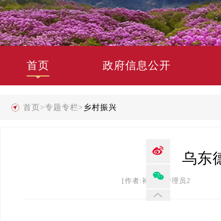
首页
政府信息公开
首页
>
专题专栏
>
乡村振兴
乌东
[作者:禄劝县管理员2 发布