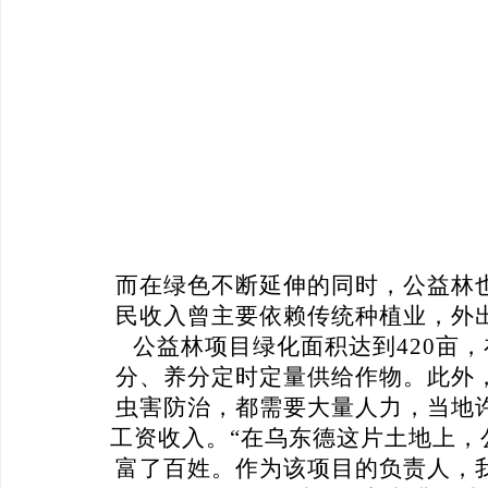
而在绿色不断延伸的同时，公益林
民收入曾主要依赖传统种植业
，
外
公益林项目
绿化面积达到
420亩
分、养分定时定量
供
给作物。
此外
虫害防治，都需要大量人力，当地
工资收入。
“
在乌东德这片土地上，
富了百姓。作为该项目的负责人，