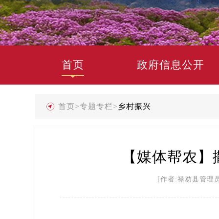
首页
政府信息公开
首页
>
专题专栏
>
乡村振兴
【媒体帮农】
[作者:禄劝县管理