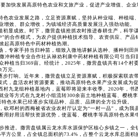
“要加快发展高原特色农业和文旅产业，促进产业增值、企业
特色农业发展之路，立足资源禀赋，坚持从种业端、种植端
业增效、群众增收，为镇域经济高质量发展注入强劲动能。
种植初显成效。时下，撒营盘镇抢抓农时推进春耕生产，科学
农户”的合作模式，为农户提供种植技术指导、农资供应、产品
镇掀起高原特色中药材种植热潮。
场，专家手持当归种苗，细致入微地讲解从选种、播种到田
年，撒冲种植专业合作社从禄劝利康中药材种植有限公司引当
众种植当归369亩。经统计，2025年，撒营盘镇共有14个
0余万元。
牌逐步打响。近年来，撒营盘镇立足资源禀赋，积极探索联农
”等模式，盘活农村资源要素，推动高原特色水果产业发展成为
西村九龙组种植基地内，蓝莓即将迎来丰收季。2020年，书
就业等方式在九龙村小组流转300余亩土地种植蓝莓、樱桃
原特色水果已经逐步实现品种、品质、品牌的全方位升级。
李，砍邓村的西梅被省农业农村厅认定为“一村一品”，成为我
断用好用活帮扶资源优势，使蓝莓、樱桃李等高原特色水果中
稳步推进。撒营盘镇属云龙水库水源保护区核心乡镇之一，全镇
5平方公里，占全镇总面积的73.4%，占整个云龙水库总面积