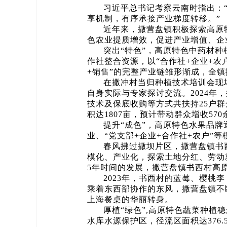
习近平总书记考察云南时指出：
享机制，有序承接产业梯度转移。”
近年来，撒营盘镇积极探索高原
色农业提质增效，促进产业增值、企
突出“特色”，高原特色中药材
作社整合资源，以“合作社+企业+
+销售”的完整产业链雏形渐成，全
在撒冲村当归种植技术培训会现
自身实际与专家探讨交流。2024
技术及保底收购等方式共扶持25户群
积达1807亩，预计带动群众增收57
提升“成色”，高原特色水果品
业、“党支部+企业+合作社+农户
春风拂过撒坝片区，撒营盘镇书
模化、产业化，探索土地分红、劳动
5年时间的发展，撒营盘镇书西村高
2023年，书西村的蓝莓、樱桃
乘着东西部协作的东风，撒营盘镇不
上海餐桌的华丽转身。
厚植“绿色”,高原特色蔬菜种植
水库水源保护区，径流区面积达376.