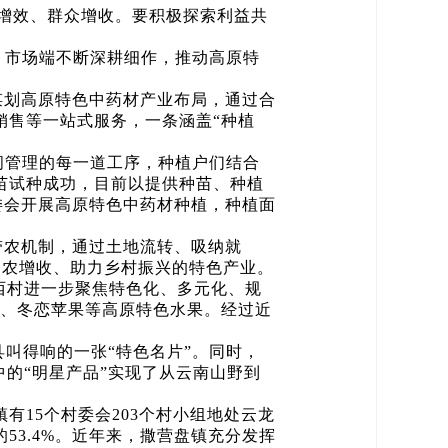
增效、群众增收。要积极探索利益共
、市场端不断深耕细作，推动高原特
谋划高原特色中药材产业布局，通过合
销售等一站式服务，一条涵盖“种植
间管理的每一道工序，种植户们结合
归苗试种成功，目前以提供种苗、种植
村委会开展高原特色中药材种植，种植面
带农机制，通过土地流转、吸纳就
促农增收、助力乡村振兴的特色产业。
西村进一步聚焦特色化、多元化、规
李、冬恋苹果等高原特色水果。经过近
县叫得响的一张“特色名片”。同时，
的“明星产品”实现了从云南山野到
有15个村委会203个村小组地处云龙
的53.4%。近年来，撒营盘镇充分发挥