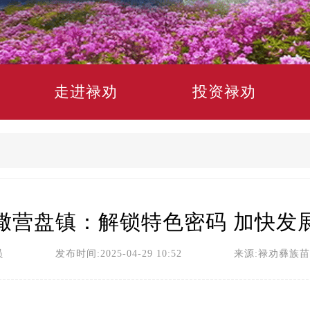
走进禄劝
投资禄劝
撒营盘镇：解锁特色密码 加快发
员 发布时间:2025-04-29 10:52 来源:禄劝彝族苗