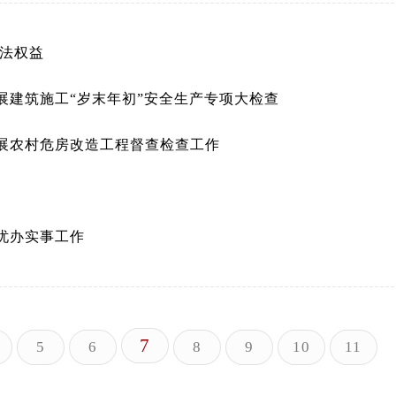
合法权益
展建筑施工“岁末年初”安全生产专项大检查
展农村危房改造工程督查检查工作
忧办实事工作
7
5
6
8
9
10
11