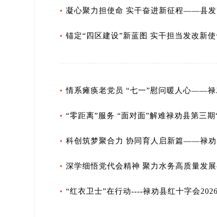
凝心聚力担使命 实干奋进新征程——县发
锚定“四区建设”新蓝图 实干担当发改新
情系瘫痪老党员 “七一”慰问暖人心——
“零距离”服务 “面对面”解难禄劝县第三
科创筑梦聚合力 协同育人启新篇——禄
深学细悟党代会精神 聚力水务高质量发
“红衣卫士”在行动----禄劝县红十字会2