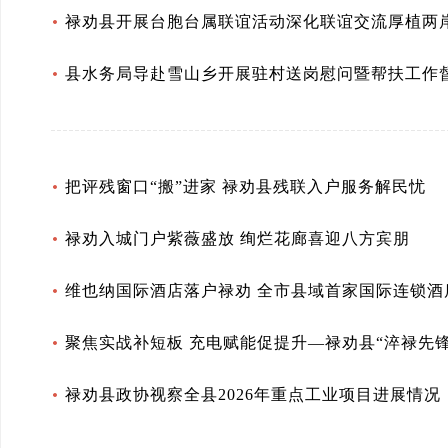
禄劝县开展台胞台属联谊活动深化联谊交流厚植两
县水务局导赴雪山乡开展驻村送岗慰问暨帮扶工作
把评残窗口“搬”进家 禄劝县残联入户服务解民忧
禄劝入城门户紫薇盛放 绚烂花廊喜迎八方宾朋
维也纳国际酒店落户禄劝 全市县域首家国际连锁酒
聚焦实战补短板 充电赋能促提升—禄劝县“淬禄先
禄劝县政协视察全县2026年重点工业项目进展情况