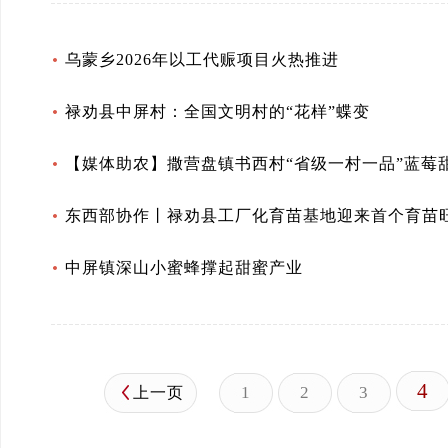
乌蒙乡2026年以工代赈项目火热推进
禄劝县中屏村：全国文明村的“花样”蝶变
【媒体助农】撒营盘镇书西村“省级一村一品”蓝莓
东西部协作丨禄劝县工厂化育苗基地迎来首个育苗
中屏镇深山小蜜蜂撑起甜蜜产业
4
1
2
3
上一页