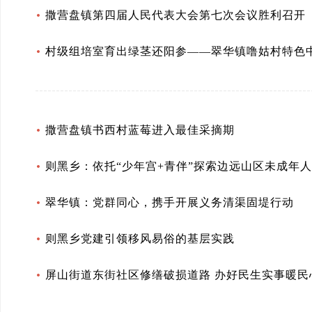
撒营盘镇第四届人民代表大会第七次会议胜利召开
村级组培室育出绿茎还阳参——翠华镇噜姑村特色
撒营盘镇书西村蓝莓进入最佳采摘期
则黑乡：依托“少年宫+青伴”探索边远山区未成年
翠华镇：党群同心，携手开展义务清渠固堤行动
则黑乡党建引领移风易俗的基层实践
屏山街道东街社区修缮破损道路 办好民生实事暖民