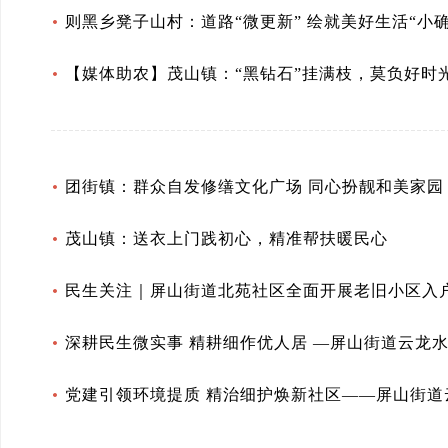
则黑乡凳子山村：道路“微更新” 绘就美好生活“小确
【媒体助农】茂山镇：“黑钻石”挂满枝，莫负好时
团街镇：群众自发修缮文化广场 同心扮靓和美家园
茂山镇：送衣上门践初心，精准帮扶暖民心
民生关注｜屏山街道北苑社区全面开展老旧小区入
深耕民生微实事 精耕细作优人居 —屏山街道云龙
党建引领环境提质 精治细护焕新社区——屏山街