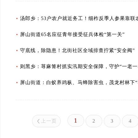
汤郎乡：53户农户就近务工！细柞反季人参果靠联
屏山街道65名应征青年接受征兵体检“第一关”
守底线，除隐患！北街社区全域排查拧紧“安全阀”
则黑乡：荨麻箐村抓实汛期安全保障，守护“一老一
屏山街道：白蚁养鸡枞、马蜂除害虫，茂龙村林下“小
1
2
3
4
上一页