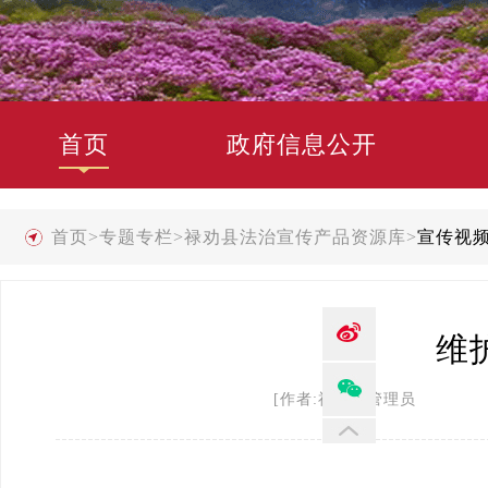
首页
政府信息公开
首页
>
专题专栏
>
禄劝县法治宣传产品资源库
>
宣传视
维
[作者:禄劝县管理员 发布时