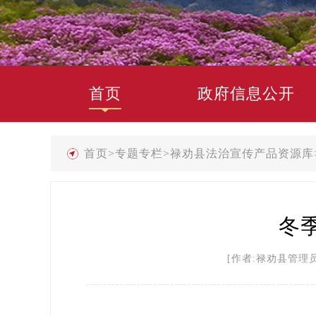
首页
政府信息公开
首页
>
专题专栏
>
禄劝县法治宣传产品资源库
冬
[作者:禄劝县管理