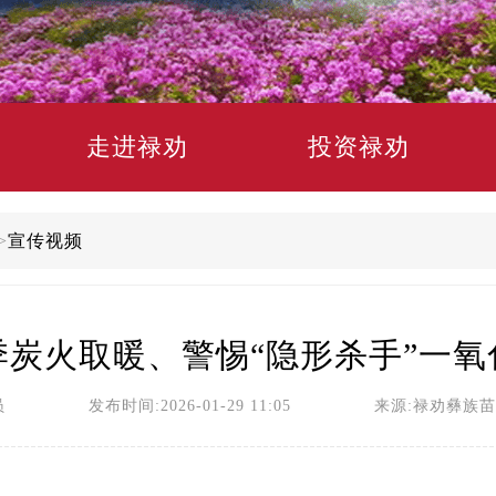
走进禄劝
投资禄劝
>
宣传视频
季炭火取暖、警惕“隐形杀手”一氧
员 发布时间:2026-01-29 11:05 来源:禄劝彝族苗