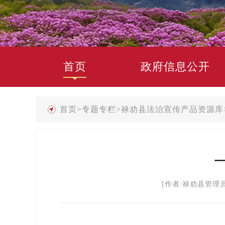
首页
政府信息公开
首页
>
专题专栏
>
禄劝县法治宣传产品资源库
[作者:禄劝县管理