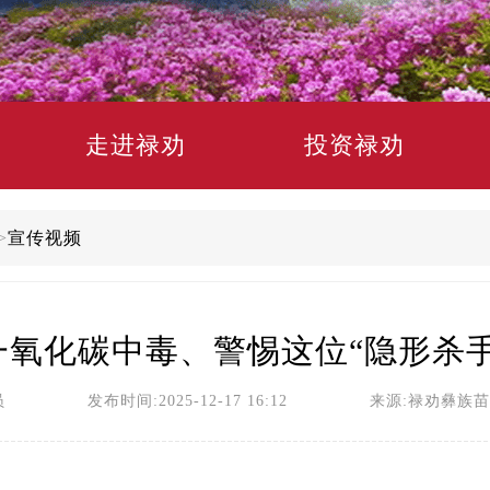
走进禄劝
投资禄劝
>
宣传视频
一氧化碳中毒、警惕这位“隐形杀手
员 发布时间:2025-12-17 16:12 来源:禄劝彝族苗