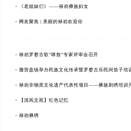
《老姐妹们》——禄劝彝族妇女
网友聚焦 | 美丽的禄劝欢迎你
禄劝罗婺古歌“咪敖”专家评审会召开
撒营盘镇举办民族文化传承暨罗婺古乐民间笛子培
禄劝非物质文化遗产代表性项目——彝族刺绣培训
【清风文苑】红色记忆
禄劝彝绣