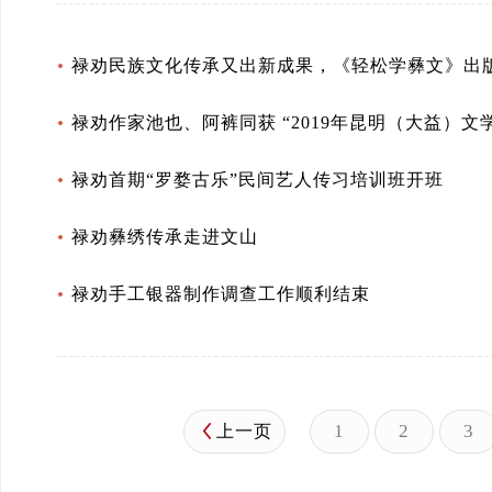
禄劝民族文化传承又出新成果，《轻松学彝文》出
禄劝作家池也、阿裤同获 “2019年昆明（大益）文
禄劝首期“罗婺古乐”民间艺人传习培训班开班
禄劝彝绣传承走进文山
禄劝手工银器制作调查工作顺利结束
1
2
3
上一页