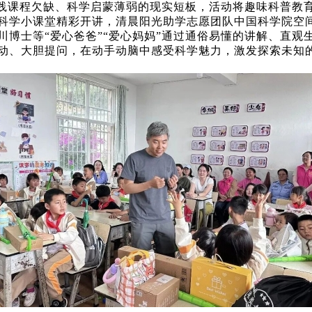
践课程欠缺、科学启蒙薄弱的现实短板，活动将趣味科普教
科学小课堂精彩开讲，清晨阳光助学志愿团队中国科学院空
川博士等“爱心爸爸”“爱心妈妈”通过通俗易懂的讲解、直观
动、大胆提问，在动手动脑中感受科学魅力，激发探索未知