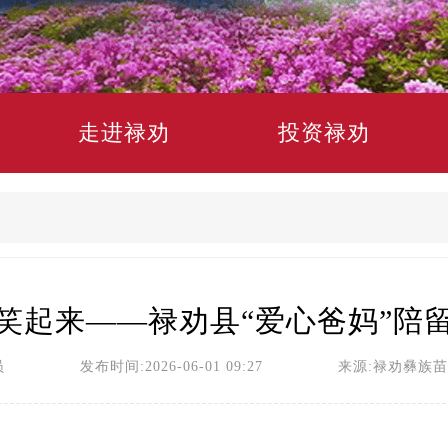
走进禄劝
投资禄劝
笑起来——禄劝县“爱心爸妈”陪
员 发布时间:2026-06-01 09:27 来源:禄劝彝族苗