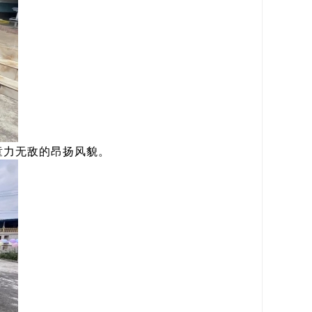
童力无敌的昂扬风貌。