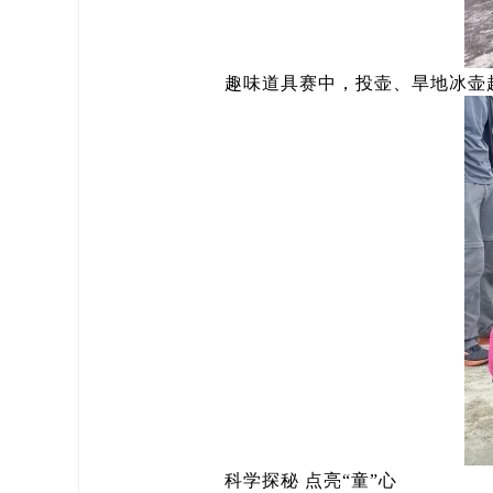
趣味道具赛中，投壶、旱地冰壶
科学探秘 点亮“童”心