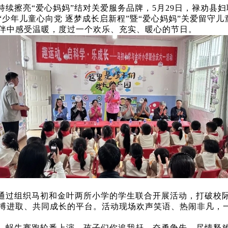
持续擦亮“爱心妈妈”结对关爱服务品牌，5月29日，禄劝县
少年儿童心向党 逐梦成长启新程”暨“爱心妈妈”关爱留守儿
伴中感受温暖，度过一个欢乐、充实、暖心的节日。
通过组织马初和金叶两所小学的学生联合开展活动，打破校
搏进取、共同成长的平台。活动现场欢声笑语、热闹非凡，
、蜗牛赛跑轮番上演，孩子们你追我赶、奋勇争先，尽情释