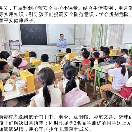
宣讲员，开展利剑护蕾安全自护小课堂。结合生活实例，用通
等实用知识，引导孩子们提高安全防范意识，学会辨别危险
童平安健康成长。
物资有序送到孩子们手中。雨伞、遮阳帽、彩笔文具、篮球
孩子们解决日常所需；同时现场为3名品学兼优的同学送上
递满满温情，用心守护少年儿童茁壮成长。