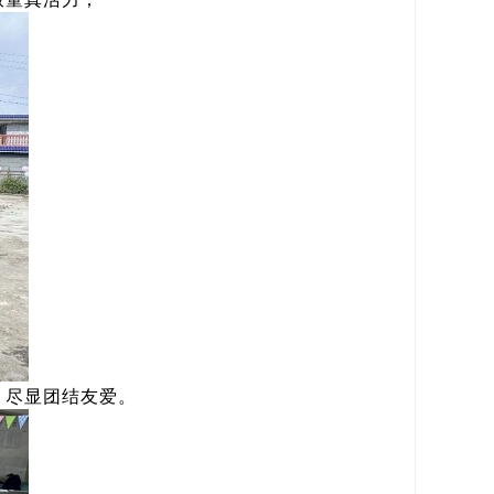
，尽显团结友爱。