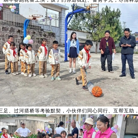
三足、过河搭桥等考验默契，小伙伴们同心同行、互帮互助