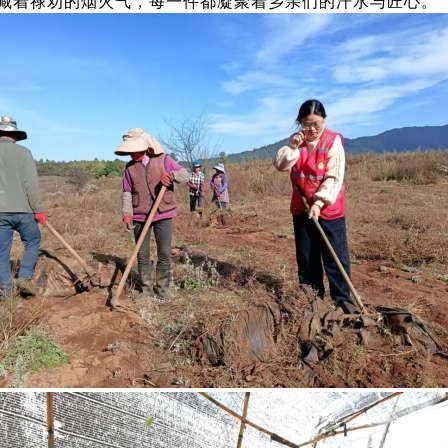
藏着禄劝的烟火气，每一件都凝聚着乡亲们的汗水与匠心。