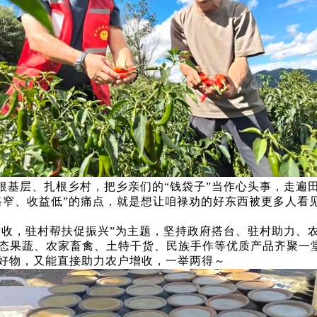
根基层、扎根乡村，把乡亲们的“钱袋子”当作心头事，走遍
路窄、收益低”的痛点，就是想让咱禄劝的好东西被更多人看
增收，驻村帮扶促振兴”为主题，坚持政府搭台、驻村助力、
生态果蔬、农家畜禽、土特干货、民族手作等优质产品齐聚一
好物，又能直接助力农户增收，一举两得～