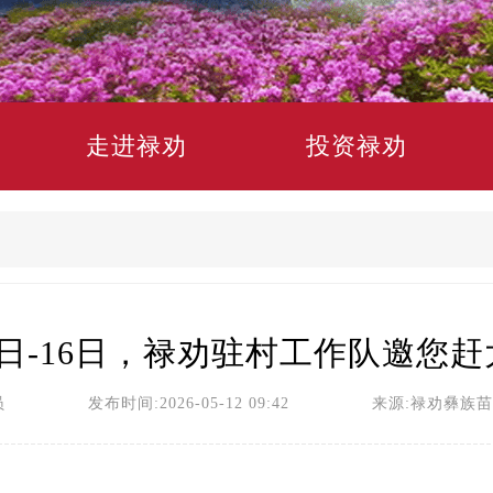
走进禄劝
投资禄劝
5日-16日，禄劝驻村工作队邀您
员 发布时间:2026-05-12 09:42 来源:禄劝彝族苗