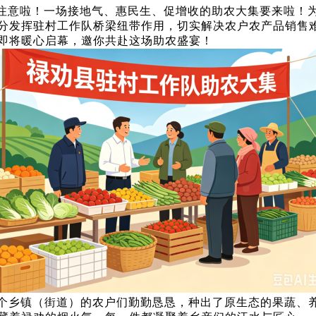
注意啦！一场接地气、惠民生、促增收的助农大集要来啦！
分发挥驻村工作队桥梁纽带作用，切实解决农户农产品销售
即将暖心启幕，邀你共赴这场助农盛宴！
7个乡镇（街道）的农户们勤勤恳恳，种出了原生态的果蔬、