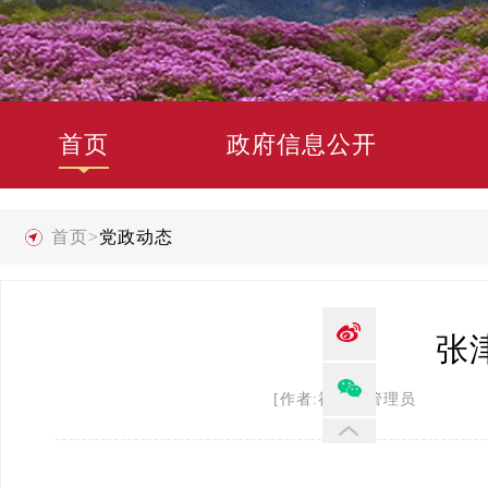
首页
政府信息公开
首页
>
党政动态
张
[作者:禄劝县管理员 发布时