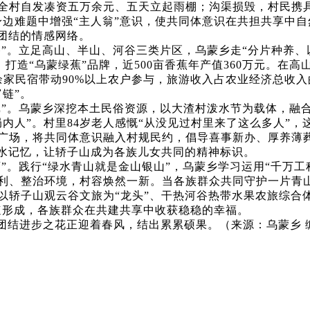
全村自发凑资五万余元、五天立起雨棚；沟渠损毁，村民携
边难题中增强“主人翁”意识，使共同体意识在共担共享中自
族团结的情感网络。
路”。立足高山、半山、河谷三类片区，乌蒙乡走“分片种养、
，打造“乌蒙绿蕉”品牌，近500亩香蕉年产值360万元。在
余家民宿带动90%以上农户参与，旅游收入占农业经济总收入
链”。
戏”。乌蒙乡深挖本土民俗资源，以大渣村泼水节为载体，融
内人”。村里84岁老人感慨“从没见过村里来了这么多人”
广场，将共同体意识融入村规民约，倡导喜事新办、厚养薄
山水记忆，让轿子山成为各族儿女共同的精神标识。
”。践行“绿水青山就是金山银山”，乌蒙乡学习运用“千万工程
利、整治环境，村容焕然一新。当各族群众共同守护一片青
以轿子山观云谷文旅为“龙头”、干热河谷热带水果农旅综合体
加速形成，各族群众在共建共享中收获稳稳的幸福。
团结进步之花正迎着春风，结出累累硕果。（来源：乌蒙乡 编