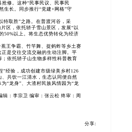
具抢修。这种“民事民议、民事民
然生长。同步推行“党建+网格”守
以特取胜”之路。在普渡河谷，采
高山片区，依托轿子雪山景区，发展“以
的50%以上。将生态优势转化为经济
合蕉王争霸、竹竿舞、捉蚂蚱等乡土赛
，这正是交往交流交融的生动注脚。平
葬；依托轿子山生物多样性科普教育
”经验，成功创建市级绿美乡村126
山、共饮一江清水，生态认同便自然
为“龙身”、大渣村民族风情园为“龙
辑：李宗卫 编审：张云松 终审：周
分享: