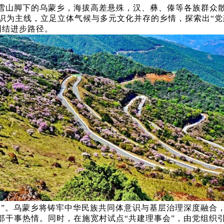
雪山脚下的乌蒙乡，海拔高差悬殊，汉、彝、傣等各族群众
识为主线，立足立体气候与多元文化并存的乡情，探索出“
团结进步路径。
网”。乌蒙乡将铸牢中华民族共同体意识与基层治理深度融合，
干部干事热情。同时，在施宽村试点“共建理事会”，由党组