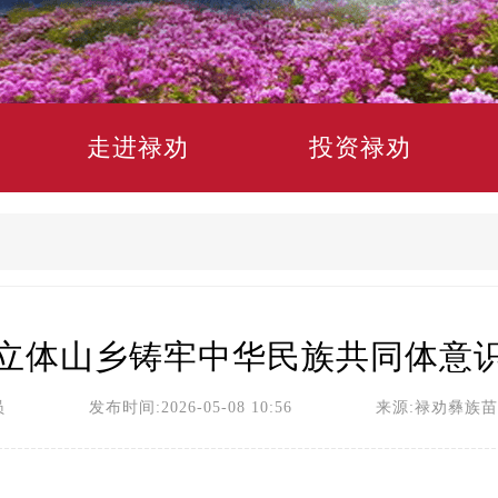
走进禄劝
投资禄劝
立体山乡铸牢中华民族共同体意
员 发布时间:2026-05-08 10:56 来源:禄劝彝族苗