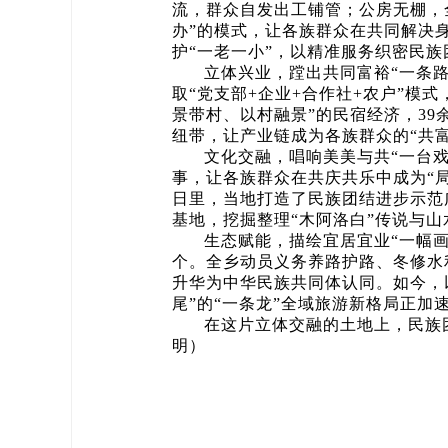
流，群众自发出工铺管；公房无棚，
办”的模式，让各族群众在共同解决身
护“一老一小”，以精准服务织密民
立体兴业，蹚出共同富裕“一条
取“党支部+企业+合作社+农户”模式
景带村、以村融景”的民宿经济，39
纽带，让产业链成为各族群众的“共富
文化交融，唱响美美与共“一台
事，让各族群众在共庆共乐中成为“局
日里，当地打造了民族团结进步示范
基地，挖掘整理“木阿洛白”传说与
生态赋能，描绘宜居宜业“一幅画
个。全乡动员义务养路护路、冬修水
升华为中华民族共同体认同。如今，
尾”的“一条龙”全域旅游新格局正
在这片立体交融的土地上，民族
明）