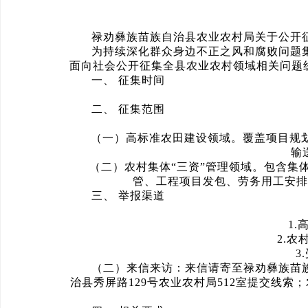
禄劝彝族苗族自治县农业农村局关于公开
为持续深化群众身边不正之风和腐败问题
面向社会公开征集全县农业农村领域相关问题
一、 征集时间
二、 征集范围
（一）高标准农田建设领域。覆盖项目规划
输
（二）农村集体“三资”管理领域。包含集体
管、工程项目发包、劳务用工安排
三、 举报渠道
1.高标
2.农村集
3.受
（二）来信来访：来信请寄至禄劝彝族苗族自
治县秀屏路129号农业农村局512室提交线索