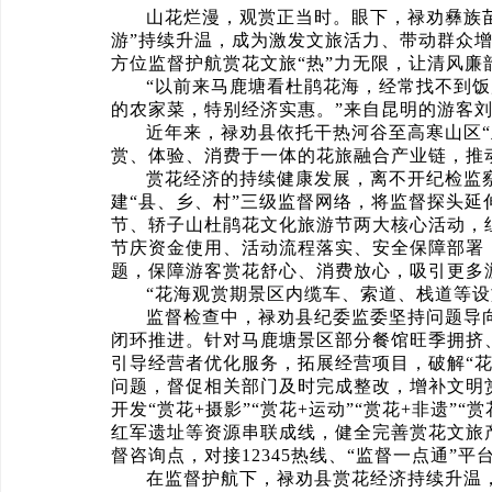
山花烂漫，观赏正当时。眼下，禄劝彝族
游”持续升温，成为激发文旅活力、带动群众增
方位监督护航赏花文旅“热”力无限，让清风廉
“以前来马鹿塘看杜鹃花海，经常找不到
的农家菜，特别经济实惠。”来自昆明的游客
近年来，禄劝县依托干热河谷至高寒山区“
赏、体验、消费于一体的花旅融合产业链，推动
赏花经济的持续健康发展，离不开纪检监察
建“县、乡、村”三级监督网络，将监督探头
节、轿子山杜鹃花文化旅游节两大核心活动，组
节庆资金使用、活动流程落实、安全保障部署
题，保障游客赏花舒心、消费放心，吸引更多
“花海观赏期景区内缆车、索道、栈道等设
监督检查中，禄劝县纪委监委坚持问题导
闭环推进。针对马鹿塘景区部分餐馆旺季拥挤
引导经营者优化服务，拓展经营项目，破解“
问题，督促相关部门及时完成整改，增补文明
开发“赏花+摄影”“赏花+运动”“赏花+非遗
红军遗址等资源串联成线，健全完善赏花文旅
督咨询点，对接12345热线、“监督一点通”
在监督护航下，禄劝县赏花经济持续升温，