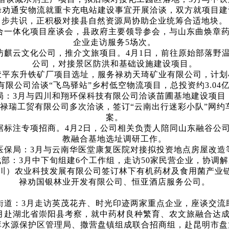
禄劝通安物流就重卡充电站建设事宜开展洽谈，双方就项目
步共识，正积极对接县自然资源局协助企业统筹合适地块。
一体化项目座谈会，县政府主要领导参会，与山东曲焕章药
企业走访服务5场次。
麒云文化公司，推介文旅项目。4月1日，前往原始部落野温
公司，对接景区防洪和基础设施建设项目。
东升铁矿厂项目选址，服务禄劝天琦矿业有限公司，计划
有限公司洽谈“飞鸟驿站”乡村低空物流项目，总投资约3.04
3月与四川和翔环保科技有限公司洽谈苗圃基地建设项目
瑞工贸有限公司多次洽谈，签订“云南出行迷彩小队”网约
案。
标注专项招商。4月2日，公司相关负责人陪同山东融谷公司
教融合基地选址调研工作。
局：3月与云南华医堂康复医院对接拟投资地点房屋改造
：3月中下旬组建6个工作组，走访50家民营企业，协调解
）农业科技发展有限公司签订林下有机药材及食用菌产业链
禄劝国银林业开发有限公司、恒亚酒店服务公司。
：3月走访英茂花卉、时光印迹两家重点企业，座谈交流
赴湖北省崇阳县考察，就中药材良种繁育、农文旅融合达成
水源保护区管理局、撒营盘镇组成联合招商组，赴昆明市盘