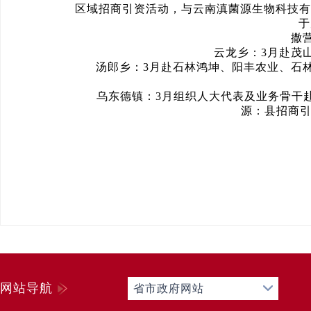
区域招商引资活动，与云南滇菌源生物科技有
于
撒营盘
云龙乡：3月赴茂山
汤郎乡：3月赴石林鸿坤、阳丰农业、石林
乌东德镇：3月组织人大代表及业务骨干赴广
源：县招商引
网站导航
省市政府网站