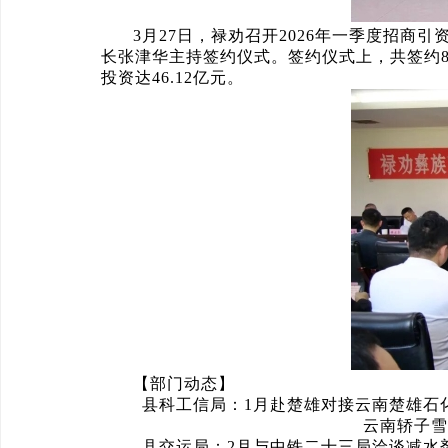
3月27日，禄劝召开2026年一季度招
长张津华主持签约仪式。签约仪式上，共签约
投资达46.12亿元。
【部门动态】
县科工信局：1月赴楚雄对接云南楚雄石化
云南轿子雪
县交运局：2月与中铁二十三局洽谈减水剂