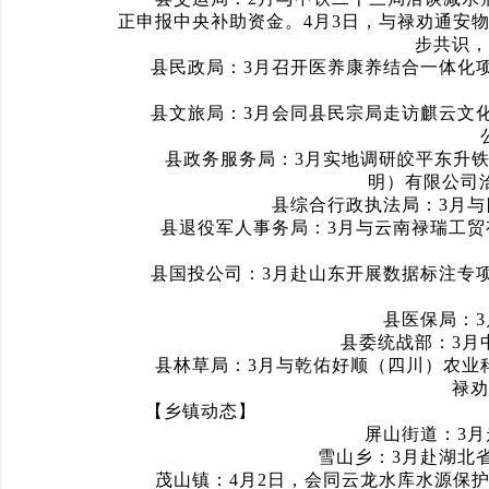
正申报中央补助资金。4月3日，与禄劝通安
步共识，
县民政局：3月召开医养康养结合一体化项
县文旅局：3月会同县民宗局走访麒云文化公
县政务服务局：3月实地调研皎平东升铁矿
明）有限公司洽
县综合行政执法局：3月与四
县退役军人事务局：3月与云南禄瑞工贸有
县国投公司：3月赴山东开展数据标注专项招
县医保局：3月
县委统战部：3月中下
县林草局：3月与乾佑好顺（四川）农业科
禄劝
【乡镇动态】
屏山街道：3月走
雪山乡：3月赴湖北省
茂山镇：4月2日，会同云龙水库水源保护