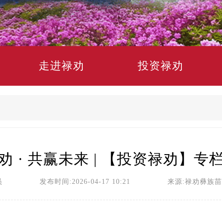
走进禄劝
投资禄劝
劝 · 共赢未来 | 【投资禄劝】专
员 发布时间:2026-04-17 10:21 来源:禄劝彝族苗