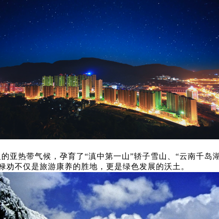
润怡人的亚热带气候，孕育了“滇中第一山”轿子雪山、“云南千
禄劝不仅是旅游康养的胜地，更是绿色发展的沃土。