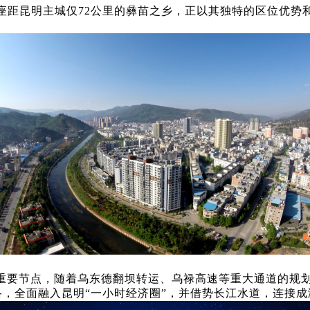
座距昆明主城仅72公里的彝苗之乡，正以其独特的区位优势
群重要节点，随着乌东德翻坝转运、乌禄高速等重大通道的规
络，全面融入昆明“一小时经济圈”，并借势长江水道，连接