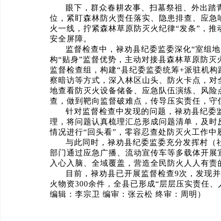
眼下，群众春耕农事、扫墓祭祖、外出踏
位，紧盯森林防火责任落实、隐患排查、应急
火一线，拧紧森林草原防灭火纪律“发条”，
安全屏障。
监督检查中，禄劝县纪委监委深化“室组地
构“贴身”监督优势，主动对接县森林草原防
监督检查组，构建“县纪委监委统筹+派驻机构
察暗访等方式，深入林区山头、防火卡点，对
地查看防灭火设备储备、应急队伍演练、风险
查，做到靶向监督破难点，传导压实责任，守
针对监督检查中发现的问题，禄劝县纪委
理，将问题认真梳理汇总形成问题清单，及时
情况进行“回头看”，零容忍查处防灭火工作
与此同时，禄劝县纪委监委充分发挥村（
部门通过应急广播、流动宣传车等多载体开展
入心入脑、全域覆盖，营造全民防火人人有责
目前，禄劝县已开展监督检查9次，发现并
火物资300余件，全县已形成“层层压实责任
编辑：李宗卫 编审：张云松 终审：周明）