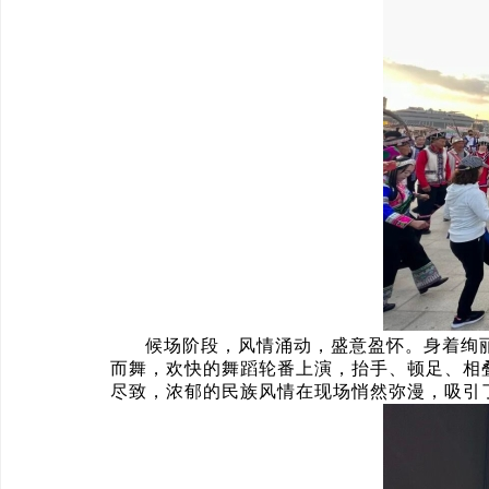
候场阶段，风情涌动，盛意盈怀。身着绚
而舞，欢快的舞蹈轮番上演，抬手、顿足、相
尽致，浓郁的民族风情在现场悄然弥漫，吸引