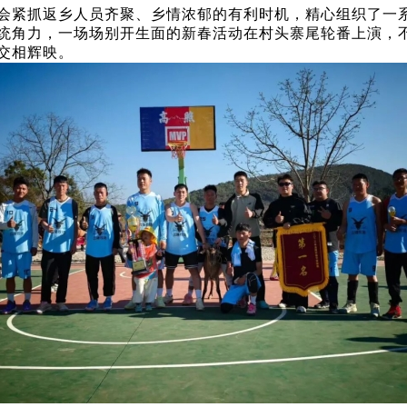
村委会紧抓返乡人员齐聚、乡情浓郁的有利时机，精心组织了一
统角力，一场场别开生面的新春活动在村头寨尾轮番上演，
交相辉映。