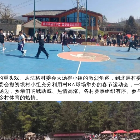
的重头戏。从法格村委会大汤得小组的激烈角逐，到北屏村
委会撒资坝村小组充分利用村BA球场举办的春节运动会，
场边，乡亲们呐喊助威、热情高涨。各村赛事组织有序、参与
乡村体育的热情。