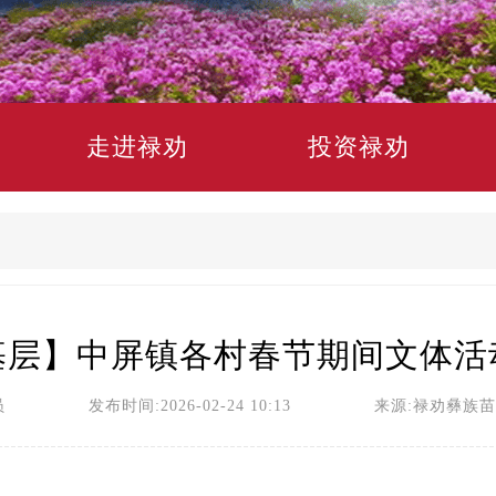
走进禄劝
投资禄劝
基层】中屏镇各村春节期间文体活
员 发布时间:2026-02-24 10:13 来源:禄劝彝族苗