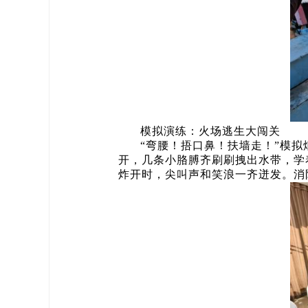
模拟演练：火场逃生大闯关
“弯腰！捂口鼻！扶墙走！”模
开，几条小胳膊齐刷刷拽出水带，学
炸开时，尖叫声和笑浪一齐迸发。消防