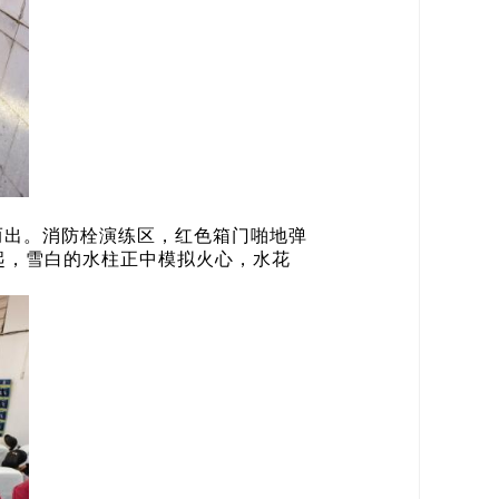
而出。消防栓演练区，红色箱门啪地弹
起，雪白的水柱正中模拟火心，水花