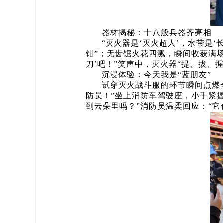
器材揭秘：十八般兵器齐亮相
“灭火器是‘灭火超人’，水带是
钳”；无齿锯火花四溅，瞬间收获满场
刀’吧！”笑声中，灭火器“提、拔、
沉浸体验：今天我是“蓝朋友”
试穿灭火战斗服的环节瞬间点燃
防员！”坐上消防车驾驶座，小手紧
到云朵里吗？”消防员温柔回应：“