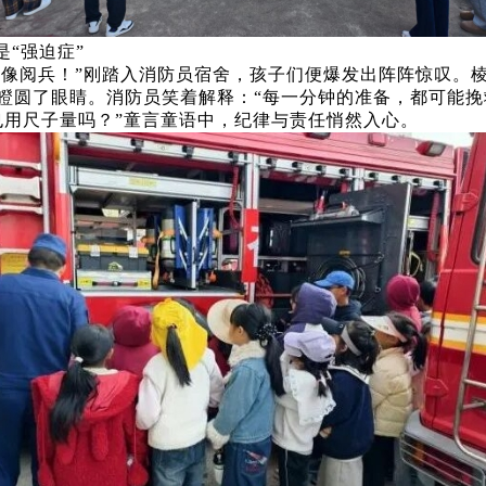
“强迫症”
得像阅兵！”刚踏入消防员宿舍，孩子们便爆发出阵阵惊叹。
瞪圆了眼睛。消防员笑着解释：“每一分钟的准备，都可能挽
也用尺子量吗？”童言童语中，纪律与责任悄然入心。