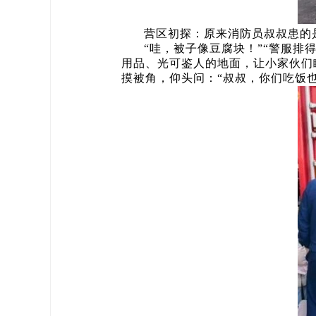
营区初探：原来消防员叔叔患的是
“哇，被子像豆腐块！”“警服排
用品、光可鉴人的地面，让小家伙们
摸被角，仰头问：“叔叔，你们吃饭