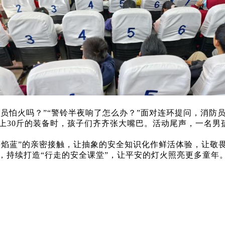
防员怕火吗？”“警铃半夜响了怎么办？”面对连环提问，消防
穿上30斤的装备时，孩子们齐齐张大嘴巴。活动尾声，一名男
火焰蓝”的亲密接触，让抽象的安全知识化作鲜活体验，让敬
，持续打造“行走的安全课堂”，让平安的灯火照亮更多童年。