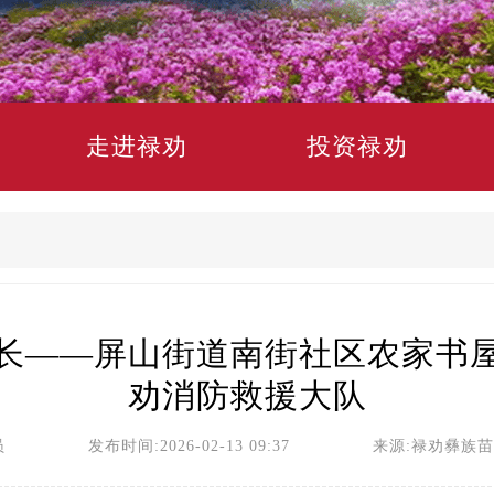
走进禄劝
投资禄劝
长——屏山街道南街社区农家书
劝消防救援大队
员 发布时间:2026-02-13 09:37 来源:禄劝彝族苗