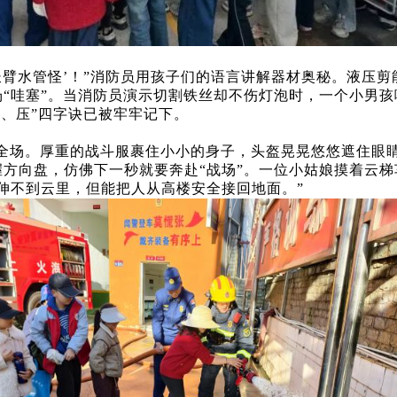
‘长臂水管怪’！”消防员用孩子们的语言讲解器材奥秘。液压
“哇塞”。当消防员演示切割铁丝却不伤灯泡时，一个小男孩
握、压”四字诀已被牢牢记下。
全场。厚重的战斗服裹住小小的身子，头盔晃晃悠悠遮住眼睛
握方向盘，仿佛下一秒就要奔赴“战场”。一位小姑娘摸着云梯
它伸不到云里，但能把人从高楼安全接回地面。”