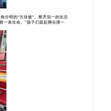
棱角分明的“方块被”、整齐划一的生活
救一条生命。”孩子们踮起脚尖摸一