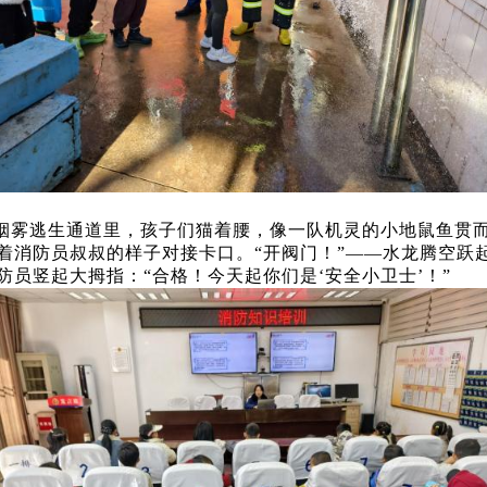
拟烟雾逃生通道里，孩子们猫着腰，像一队机灵的小地鼠鱼贯
着消防员叔叔的样子对接卡口。“开阀门！”——水龙腾空跃
员竖起大拇指：“合格！今天起你们是‘安全小卫士’！”