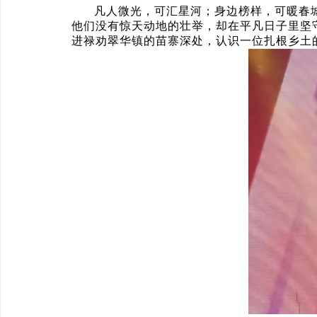
凡人微光，可汇星河；身边榜样，可暖春
他们没有惊天动地的壮举，却在平凡日子里坚
进禄劝翠华镇的苗寨深处，认识一位扎根乡土