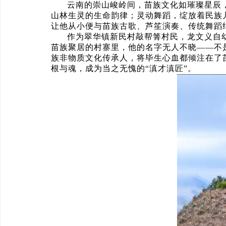
云南的崇山峻岭间，苗族文化如璀璨星辰
山林生灵的生命韵律；灵动舞蹈，绽放着民族
让他从小便与苗族古歌、芦笙演奏、传统舞蹈
作为翠华镇新民村敲帮箐村民，龙文义自
苗族聚居的村寨里，他的名字无人不晓——不
族非物质文化传承人，将毕生心血都倾注在了
根与魂，成为当之无愧的“滇才滇匠”。