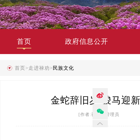
首页
政府信息公开
首页
>
走进禄劝
>
民族文化
金蛇辞旧岁 骏马迎新
[作者:禄劝县管理员 发布时