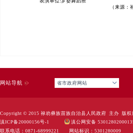
表演单位:罗婺舞蹈班
（来源：
网站导航
省市政府网站
Copyright © 2015 禄劝彝族苗族自治县人民政府 主办 版权所有 Al
滇ICP备20000156号-1
滇公网安备 530128020001
联系电话：0871-68999221 网站标识：530128