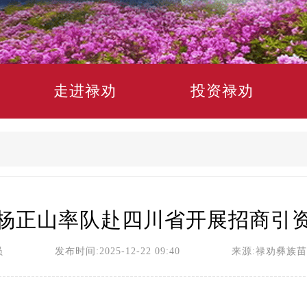
走进禄劝
投资禄劝
杨正山率队赴四川省开展招商引
员 发布时间:2025-12-22 09:40 来源:禄劝彝族苗