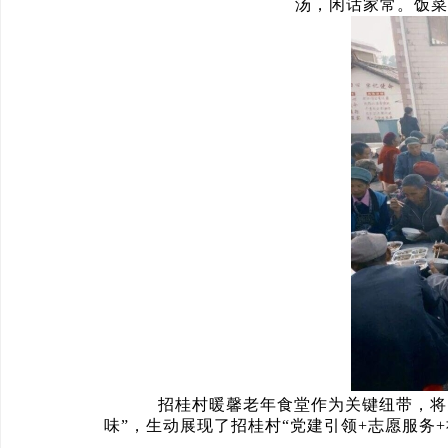
汤，闲话家常。饭菜
招桂村暖馨老年食堂作为关键纽带，将党
味”，生动展现了招桂村“党建引领+志愿服务