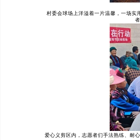
村委会球场上洋溢着一片温馨，一场实用又
者
爱心义剪区内，志愿者们手法熟练、耐心细