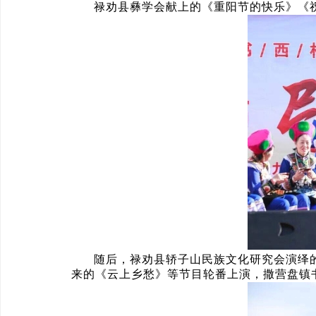
禄劝县彝学会献上的《重阳节的快乐》《
随后，禄劝县轿子山民族文化研究会演绎
来的《云上乡愁》等节目轮番上演，撒营盘镇