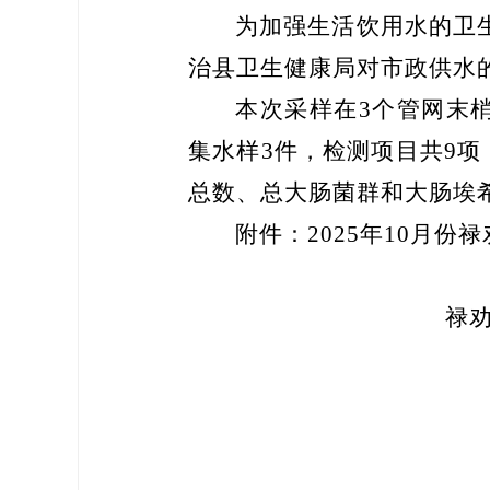
为加强生活饮用水的卫
治县
卫生健康局
对市政供水
本次
采样
在
3
个管网末
集水样
3
件，检测项目共
9
项
总数、总大肠菌群和大肠埃
附件
：
2
0
25
年
10
月份
禄
禄