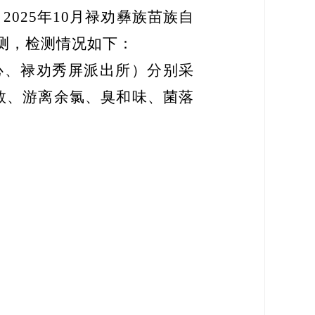
，
20
25
年
10
月
禄劝
彝族苗族自
测，检测情况如下：
心、禄劝秀屏派出所）
分别
采
数
、游离余氯、臭和味、菌落