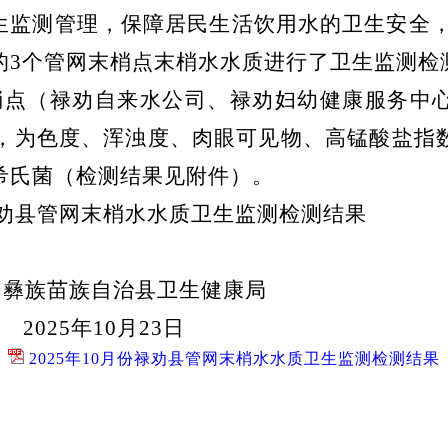
生监测管理，保障
居
民生活饮用水的卫生安全
的
3
个管网末梢点末梢水水质进行了卫生监测检
梢点
（
禄劝自来水公司、禄劝妇幼健康服务中
，为色度、浑浊度、肉眼可见物、
高锰酸盐指
希氏菌（检测结果见附
件
）。
劝县管网末梢水
水质
卫生监测检测结果
劝彝族苗族自治县卫生健康局
2025
年
10
月
23
日
2025年10月份禄劝县管网末梢水水质卫生监测检测结果