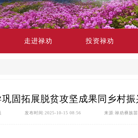
走进禄劝
投资禄劝
导巩固拓展脱贫攻坚成果同乡村振
员 发布时间:2025-10-15 08:56 来源:禄劝彝族苗