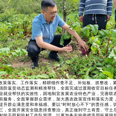
政策落实、工作落实，精耕细作查不足、补短板、抓整改，
强防返贫动态监测和精准帮扶，全面完成过渡期收官目标任
业就业帮扶的实效性，因地制宜发展农业特色产业，完善联
前服务，全面掌握群众需求，加大惠农政策宣传和落实力度
提升群众满意度和幸福感。要以“时时放心不下”的责任感，
三，全面开展安全隐患排查整治，真正做到守土有责、守土尽
村组干部和驻村工作队管理，以更加务实的举措巩固拓展脱贫