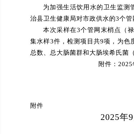
为加强生活饮用水的卫生监测
治县
卫生健康局
对市政供水的
3
个管
本次
采样
在
3
个管网末梢点
（
集水样
3
件，检测项目共
9
项，为色
总数、总大肠菌群和大肠埃希氏菌
附件
：
2
0
25
附件
20
25
年
9