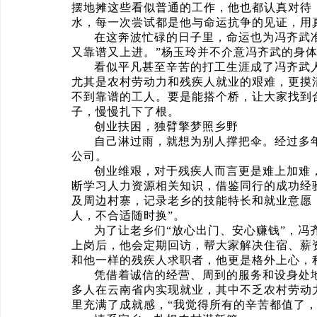
摆地摊这些看似普通的工作，他也都认真对待
水，每一次尝试都是他与命运抗争的见证，用
在这奔波忙碌的日子里，命运也为冯齐武
又靠谱又上进。”杨玉玲并不介意冯齐武的身
看似平凡甚至辛苦的打工生涯成了冯齐武
尤其是农村劳动力和残疾人就业的艰难，更摸
不到靠谱的工人。要是能搭个桥，让大家找到
子，慢慢扎下了根。
创业扶困，独臂擎梦照乡野
自己淋过雨，就想为别人撑把伞。经过多
公司。
创业维艰，对于残疾人而言更是难上加难
断学习人力资源相关知识，借鉴同行的成功经
及周边村寨，记录老乡的技能特长和就业意愿
人，不合适随时换”。
为了让老乡们“放心出门、安心赚钱”，冯
上岗后，他会定期回访，帮大家解决住宿、薪
和他一样的残疾人求职者，他更是格外上心，
凭借着诚信的经营、周到的服务和设身处地
多人在云南省内实现就业，其中不乏农村劳动
里充满了成就感，“我觉得所有的辛苦都值了，