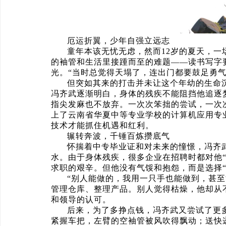
厄运折翼，少年自强立远志
童年本该无忧无虑，然而12岁的夏天，
的袖管和生活里接踵而至的难题——读书写字
光。“当时总觉得天塌了，连出门都要鼓足勇
但突如其来的打击并未让这个年幼的生命
冯齐武逐渐明白，身体的残疾不能阻挡他追逐
指尖发麻也不放弃。一次次笨拙的尝试，一次
上了云南省华夏中等专业学校的计算机应用专
技术才能抓住机遇和红利。
辗转奔波，千锤百炼攒底气
怀揣着中专毕业证和对未来的憧憬，冯齐
水。由于身体残疾，很多企业在招聘时都对他“
求职的艰辛。但他没有气馁和抱怨，而是选择“
“别人能做的，我用一只手也能做到，甚
管理仓库、整理产品。别人觉得枯燥，他却从
和领导的认可。
后来，为了多挣点钱，冯齐武又尝试了更
紧握车把，左臂的空袖管被风吹得飘动；送快