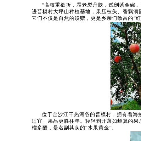
“高枝重欲折，霜老裂丹肤，试剖紫金碗
进普模村大坪山种植基地，果压枝头、香飘满园
它们不仅是自然的馈赠，更是乡亲们致富的“红
位于金沙江干热河谷的普模村，拥有着海
适宜，果品更胜往年。轻轻剥开薄如蝉翼的果
榴多酚，是名副其实的“水果黄金”。