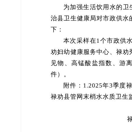
为加强生活饮用水的卫
治县
卫生健康局
对市政供水
下：
本次
采样
在
1
个市政供
劝妇幼健康服务中心、禄劝
见物、
高锰酸盐指数
、游
件
）。
附件
：
1
.
20
25
年
3
季度
禄劝县管网末梢水
水质
卫生
禄