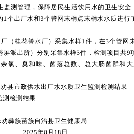
生监测管理，保障
居
民生活饮用水的卫生安全
的
1
个出厂水和
3
个管网末梢点末梢水水质进行
水厂（桂花箐水厂）采集水样
1
件，在
3
个管网
秀屏派出所）
分别
采集水样
3
件，检测项目共
9
离余氯、臭和味、菌落总数、总大肠菌群和大
禄劝县市政供水出厂水
水质
卫生监测
检测结果
监测检测结果
劝彝族苗族自治县卫生健康局
2025
年
8
月
18
日