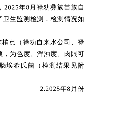
，
20
25
年
8
月
禄劝
彝族苗族自
了卫生监测检测，检测情况如
末梢点
（
禄劝自来水公司、禄
项，为色度、浑浊度、肉眼可
肠埃希氏菌（检测结果见附
2.
20
25
年
8
月份