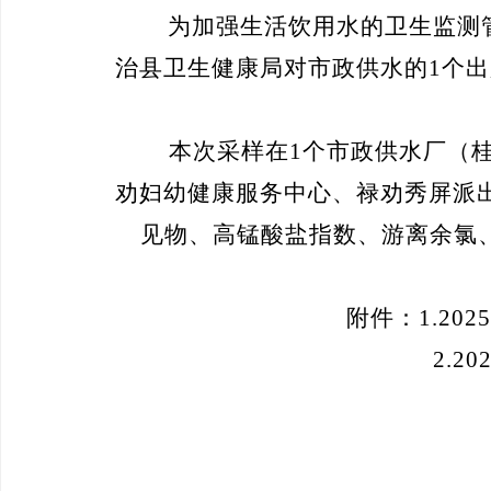
为加强生活饮用水的卫生监测
治县
卫生健康局
对市政供水的
1
个出
本次
采样
在
1
个市政供水厂（
劝妇幼健康服务中心、禄劝秀屏派
见物、
高锰酸盐指数
、游离余氯
附件
：
1.
20
25
2.
20