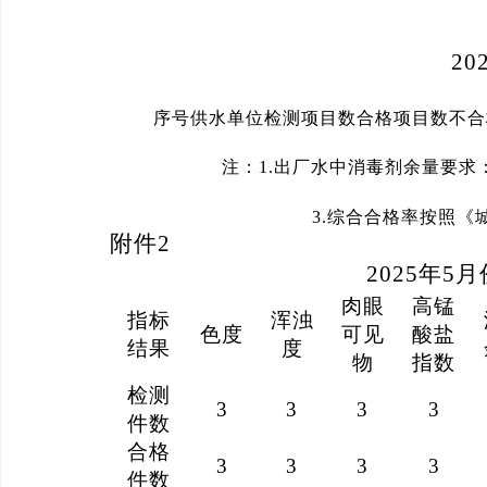
20
序号供水单位检测项目数合格项目数不合格项
注：
1.出厂水中消毒剂余量要求
3.综合合格率按照《城
附件
2
20
25
年
5
月
肉眼
高锰
指标
浑浊
色度
可见
酸盐
结果
度
物
指数
检测
3
3
3
3
件数
合格
3
3
3
3
件数