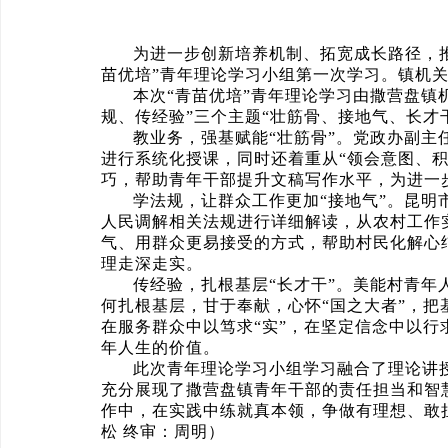
为进一步创新培养机制、拓宽成长路径，推
苗优培”青年理论学习小组第一次学习。镇机
本次“青苗优培”青年理论学习由撒营盘镇
规、传经验”三个主题“壮筋骨、接地气、长才
教业务，强基赋能“壮筋骨”。党政办副主
进行系统化授课，同时还着重从“领会意图、
巧，帮助青年干部提升文稿写作水平，为进一
学法规，让群众工作更加“接地气”。昆
人民调解相关法规进行详细解读，从农村工作
气、用群众更易接受的方式，帮助村民化解心
理走深走实。
传经验，扎根基层“长才干”。美能村青年
何扎根基层，甘于奉献，心怀“国之大者”，把
在服务群众中以笃求“实”，在坚定信念中以行
年人生的价值。
此次青年理论学习小组学习融合了理论讲
充分展现了撒营盘镇青年干部的责任担当和智
作中，在实践中练就真本领，争做有理想、敢
松 终审：周明）