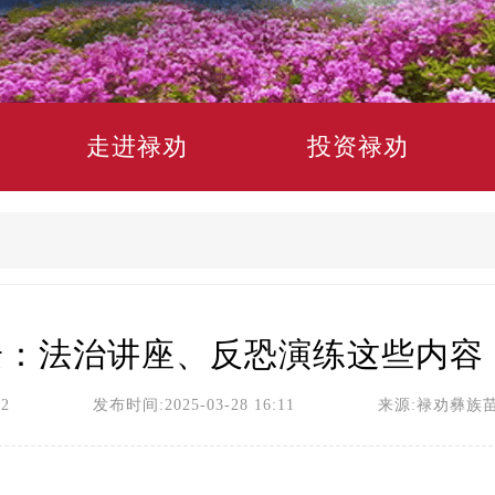
走进禄劝
投资禄劝
：法治讲座、反恐演练这些内容 
员2 发布时间:2025-03-28 16:11 来源:禄劝彝族