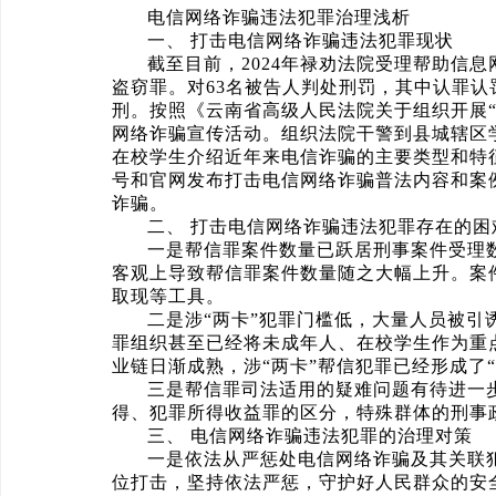
电信网络诈骗违法犯罪治理浅析
一、 打击电信网络诈骗违法犯罪现状
截至目前，2024年禄劝法院受理帮助信
盗窃罪。对63名被告人判处刑罚，其中认罪认罚6
刑。按照《云南省高级人民法院关于组织开展
网络诈骗宣传活动。组织法院干警到县城辖区
在校学生介绍近年来电信诈骗的主要类型和特
号和官网发布打击电信网络诈骗普法内容和案
诈骗。
二、 打击电信网络诈骗违法犯罪存在的困
一是帮信罪案件数量已跃居刑事案件受理
客观上导致帮信罪案件数量随之大幅上升。案
取现等工具。
二是涉“两卡”犯罪门槛低，大量人员被
罪组织甚至已经将未成年人、在校学生作为重
业链日渐成熟，涉“两卡”帮信犯罪已经形成了
三是帮信罪司法适用的疑难问题有待进一步
得、犯罪所得收益罪的区分，特殊群体的刑事
三、 电信网络诈骗违法犯罪的治理对策
一是依法从严惩处电信网络诈骗及其关联
位打击，坚持依法严惩，守护好人民群众的安