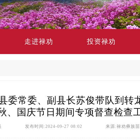
走进禄劝
投资禄劝
县委常委、副县长苏俊带队到转龙
秋、国庆节日期间专项督查检查
员 发布时间:2024-09-27 08:02 来源:禄劝彝族苗