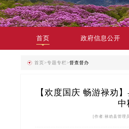
首页
政府信息公开
首页
>
专题专栏
>
督查督办
【欢度国庆 畅游禄劝】
中
[作者:禄劝县管理