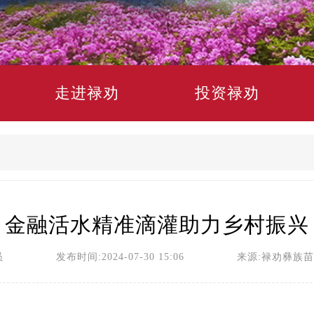
走进禄劝
投资禄劝
金融活水精准滴灌助力乡村振兴
员 发布时间:2024-07-30 15:06 来源:禄劝彝族苗