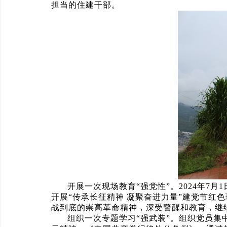
担当的住建干部。
开展一次现场教育“强党性”。2024年7
开展“传承长征精神 凝聚奋进力量”建党节红
战到底的崇高革命精神，深受警醒和教育，继
组织一次专题学习“强武装”。组织党员