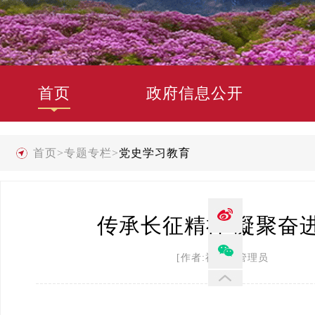
首页
政府信息公开
首页
>
专题专栏
>
党史学习教育
传承长征精神 凝聚奋进
[作者:禄劝县管理员 发布时