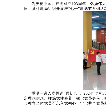
为庆祝中国共产党成立103周年，弘扬伟
日，县住建局组织开展庆“七一”建党节系列活
重温一遍入党誓词“强初心”。2024年7
定理想信念、锤炼党性修养，铭记党员身份，
步教育全体党员不忘入党初心，牢记共产党员