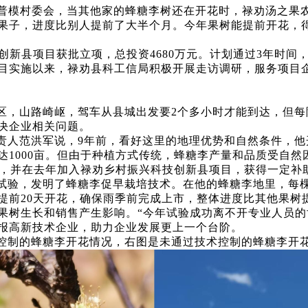
乡普模村委会，当其他家的蜂糖李树还在开花时，禄劝汤之果农
果子，进度比别人提前了大半个月。今年果树能提前开花，
科技创新县项目获批立项，总投资4680万元。计划通过3年时
目实施以来，禄劝县科工信局积极开展走访调研，服务项目
区，山路崎岖，驾车从县城出发要2个多小时才能到达，但每
决企业相关问题。
责人范洪军说，9年前，看好这里的地理优势和自然条件，他
达1000亩。但由于种植方式传统，蜂糖李产量和品质受自
技术，并在去年加入禄劝乡村振兴科技创新县项目，获得一定补
试验，发明了蜂糖李促早栽培技术。在他的蜂糖李地里，每
提前20天开花，确保雨季前完成上市，整体进度比其他果树
果树生长和销售产生影响。“今年试验成功离不开专业人员的
报高新技术企业，助力企业发展更上一个台阶。
控制的蜂糖李开花情况，右图是未通过技术控制的蜂糖李开