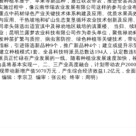
验种植车厘子、苹果等新品种，通过联农带农，推进全县高
实施过程中，像云南华瑞农业发展有限公司这样的参与企业
重点中药材绿色产业关键技术体系构建及应用、优质水果高
与应用、干热坡地和矿山生态复垦循环农业技术创新及应用
司牵头筛选出适宜滇中及禄劝地区栽培的滇重楼、 当归、续
业；昆明兰露梦农业科技有限公司作为牵头单位，聚焦禄劝
发种苗扩繁与质控、病虫害防控、绿色种植等关键技术，带动
项指标，引进筛选新品种9个，推广新品种4个；建立或提升示范
建立种植模式1套。全县科技特派员总数达194人，认定数
派员正忙碌在产业发展的一线。随着种植业发展速度加快，
县将基本实现一、二、三产业高度融合，计划带动农户2000
实现带动新增产值5070万元，产生综合经济效益1.2亿元，
 编辑：李宗卫 编审：张云松 终审：周明）