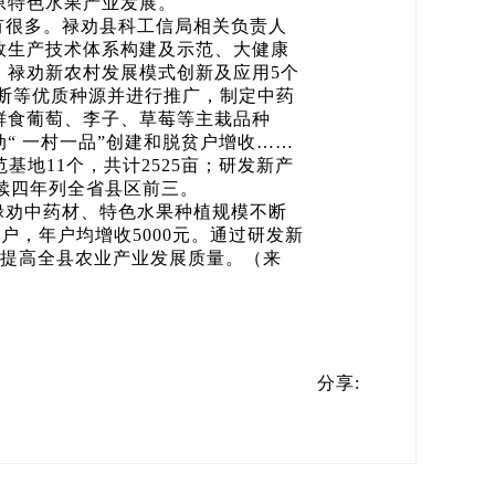
原特色水果产业发展。
有很多。禄劝县科工信局相关负责人
效生产技术体系构建及示范、大健康
、禄劝新农村发展模式创新及应用5个
断等优质种源并进行推广，制定中药
鲜食葡萄、李子、草莓等主栽品种
“ 一村一品”创建和脱贫户增收……
基地11个，共计2525亩；研发新产
连续四年列全省县区前三。
禄劝中药材、特色水果种植规模不断
户，年户均增收5000元。通过研发新
全面提高全县农业产业发展质量。
（来
分享: